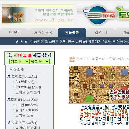
HOME
토와 (Towa)
제품종류
겔 러 리
커
★ ★ ★ 상품관련 웹스핑은 상단[전용 쇼핑몰] 바로가기 "클릭"후 이용하세
현재위치:
상품코너
>
한정, 세일,
:: 제품소개::
토아트(Towa Art)
ㆍ
Art Wall 포인트
ㆍ
Art Wall 혼합모듈
ㆍ
토아트 전체보기
토와월(Towa Wall)
ㆍ
모 -던 (modern)
ㆍ
클라식 (classic)
ㆍ
토와월 모듈
토와팟(Towa Pot)
ㆍ
벽걸이 화분액자