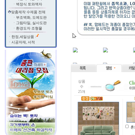
ㆍ
벽장식 토와액자
맞춤제작 수제품 전체
ㆍ
부조벽화, 도예도판
ㆍ
그림타일, 실사도판
ㆍ
환경도자 조형물
ㆍ
한정,세일상품
ㆍ
시공자재, 서적
상품
수
25개
혼