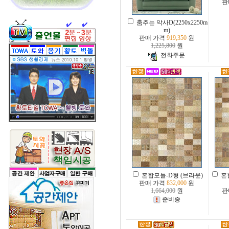
판
춤추는 악사D(2250x2250m
m)
판매 가격
919,350
원
1,225,800
원
전화주문
혼합모듈-D형 (브라운)
혼
판매 가격
832,000
원
1,664,000
원
판
준비중