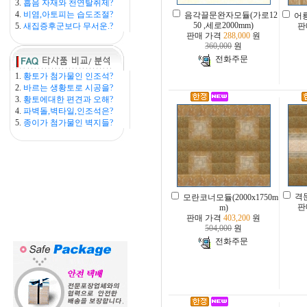
3.
흡음 자재와 천연탈취제?
4.
비염,아토피는 습도조절?
음각끌문완자모듈(가로12
어룡
50 ,세로2000mm)
5.
새집증후군보다 무서운.?
판
판매 가격
288,000
원
360,000
원
전화주문
1.
황토가 첨가물인 인조석?
2.
바르는 생황토로 시공을?
3.
황토에대한 편견과 오해?
4.
파벽돌,벽타일,인조석은?
5.
종이가 첨가물인 벽지들?
격문
모란코너모듈(2000x1750m
판
m)
판매 가격
403,200
원
504,000
원
전화주문