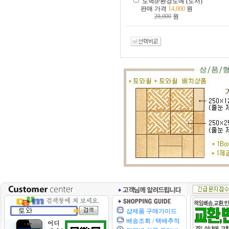
도벽@환경도예 (도서)
판매 가격
14,000
원
28,000
원
샵제품 구매가이드
배송조회 / 택배추적