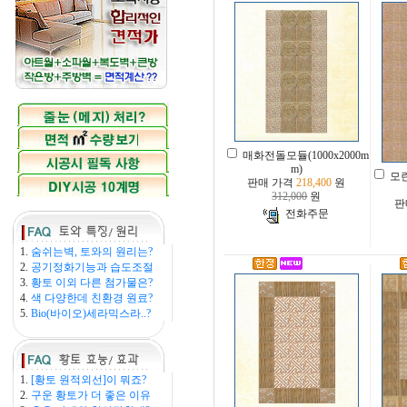
매화전돌모듈(1000x2000m
m)
모란
판매 가격
218,400
원
312,000
원
판
전화주문
1.
숨쉬는벽, 토와의 원리는?
2.
공기정화기능과 습도조절
3.
황토 이외 다른 첨가물은?
4.
색 다양한데 친환경 원료?
5.
Bio(바이오)세라믹스라..?
1.
[황토 원적외선]이 뭐죠?
2.
구운 황토가 더 좋은 이유