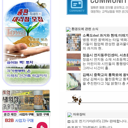
환경도예 관련 소식
소록도dml 과거와 현재.미래
병원 뒤편 옹벽에는 타일 벽화가
가들이 협업해 완성한 결과물이
의 과거와 현..
정읍시 연지동주민센터, 서초등
정읍시 연지동 소재 서초등학
는 어린이와 시민들의 통행량이
그러나 시간이 흘..
김해시 중학교의 통학로에 옹
경남 김해시는 활천중학교 통
을 추진한다고 5일 밝혔다.총 
자유장터
심포 전기가마(0.05) 220v 판매합니다.
토련기 2마력짜리 구합니다.