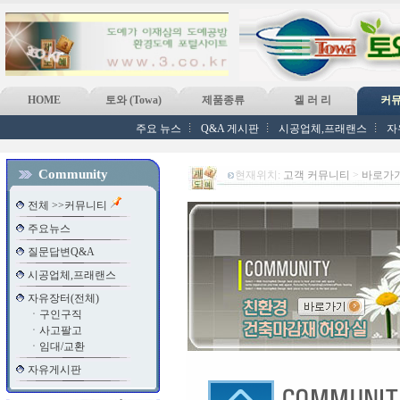
HOME
토와 (Towa)
제품종류
겔 러 리
커
주요 뉴스
Q&A 게시판
시공업체,프래랜스
자
Community
현재위치:
고객 커뮤니티
>
바로가
전체 >>커뮤니티
주요뉴스
질문답변Q&A
시공업체,프래랜스
자유장터(전체)
ㆍ
구인구직
ㆍ
사고팔고
ㆍ
임대/교환
자유게시판