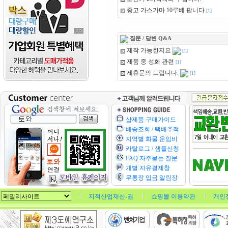
중고 가스가마 10루베 팝니다
[1]
질문 / 답변 Q&A
제작 가능한지요
[1]
제품 중 성화 관련
[1]
제휴문의 드립니다.
[1]
샵제품 구매가이드
배송조회 / 택배추적
지역별 화물 운임비
카탈로그 / 샘플신청
FAQ 자주묻는 질문
개별 자유결제창
무통장 입금 알림장
지적산업재산-권
쇼핑몰 이용약관
개인