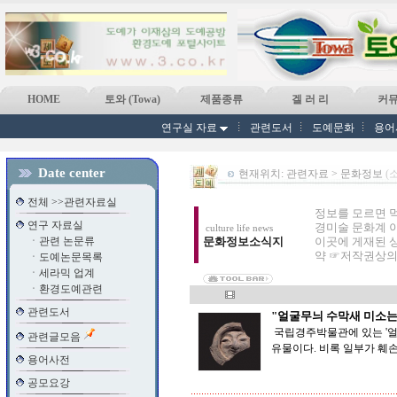
HOME
토와 (Towa)
제품종류
겔 러 리
커
연구실 자료
관련도서
도예문화
용어
Date center
현재위치: 관련자료 > 문화정보
(
전체 >>관련자료실
정보를 모르면 
연구 자료실
경미술 문화계 
culture life news
ㆍ
관련 논문류
문화정보소식지
이곳에 게재된 
약 ☞저작권상의
ㆍ
도예논문목록
ㆍ
세라믹 업계
ㆍ
환경도예관련
관련도서
"얼굴무늬 수막새 미소는
국립경주박물관에 있는 '얼굴
관련글모음
유물이다. 비록 일부가 훼손
용어사전
공모요강