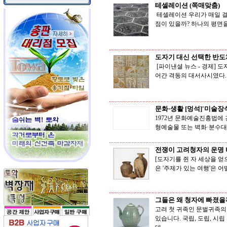
테셀레이션 (쪽매맞춤)
테셀레이션 우리가 매일 걸
점이 있을까? 하나의 평면을
도자기 대신 선택한 반도체
[파이낸셜 뉴스 - 경제] 
어간 격동의 대서사시였다. 숨
문화·생활 [멍석]'미술장
1972년 문화예술진흥법에
형예술물 또는 벽화·분수대
전쟁이 고려청자의 운명 
[도자기를 쥔 자 세상을 얻
은 '주제가 있는 여행'은 
그들은 왜 청자에 빠졌을
고려 첫 귀족인 문벌귀족의 
있습니다. 국립, 도립, 