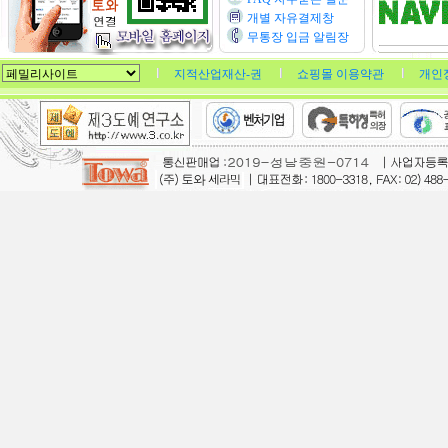
개별 자유결제창
무통장 입금 알림장
지적산업재산-권
쇼핑몰 이용약관
개인