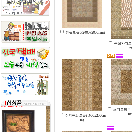
전돌모듈3(2000x2000mm)
국화완자모듈(
m
소각도와문 모듈
m
수직국화모듈(1000x2000m
m)