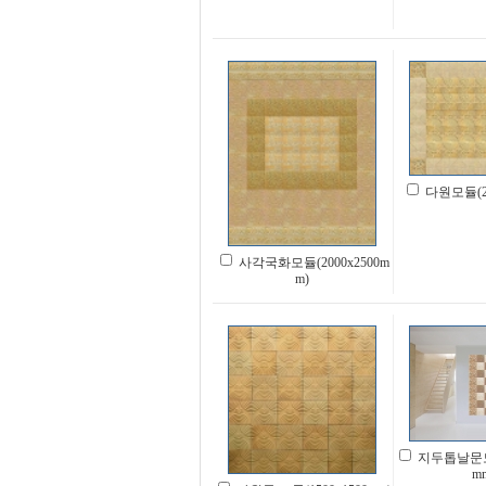
다원모듈(22
사각국화모듈(2000x2500m
m)
지두톱날문모듈
m