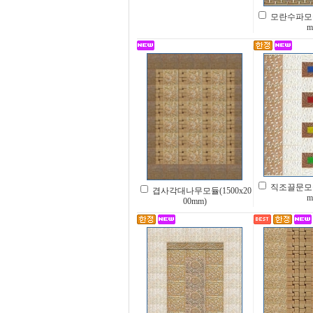
모란수파모듈(
m
직조끌문모듈(
겹사각대나무모듈(1500x20
m
00mm)