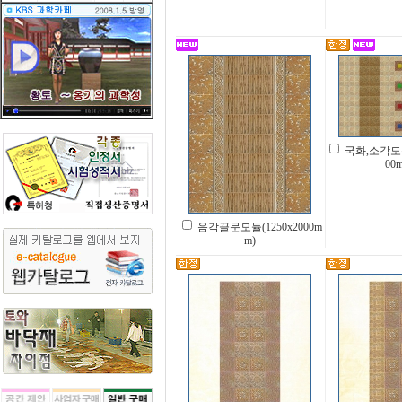
국화,소각도문
00
음각끌문모듈(1250x2000m
m)