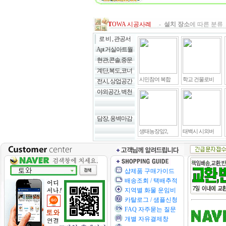
T
OWA 시공사례
-
설치 장소
에 따른 분류 
로 비 , 관공서
Apt 거실아트월
현관,콘솔,중문
계단,복도,코너
시민참여 복합
학교 건물로비
전시, 상업공간
야외공간, 벽천
담장, 옹벽마감
생태농장앞2,
태백시 시외버
샵제품 구매가이드
배송조회 / 택배추적
지역별 화물 운임비
카탈로그 / 샘플신청
FAQ 자주묻는 질문
개별 자유결제창