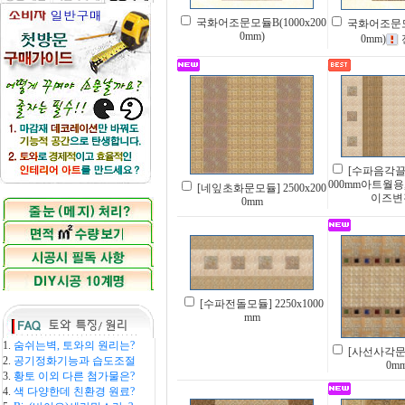
국화어조문모듈B(1000x200
국화어조문모듈
0mm)
0mm)
[수파음각끌문
000mm아트월용
[네잎초화문모듈] 2500x200
이즈변
0mm
[수파전돌모듈] 2250x1000
mm
1.
숨쉬는벽, 토와의 원리는?
[사선사각문모듈
2.
공기정화기능과 습도조절
0mm
3.
황토 이외 다른 첨가물은?
4.
색 다양한데 친환경 원료?