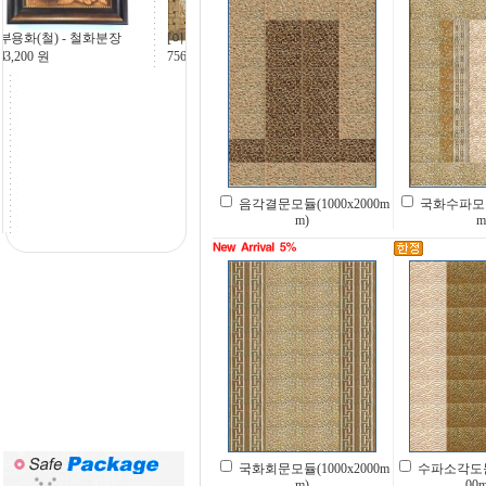
부용화(철) - 철화분장
43,200
원
음각결문모듈(1000x2000m
국화수파모듈(
m)
m
국화회문모듈(1000x2000m
수파소각도문모
m)
00