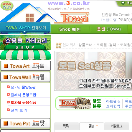
친환경 Bio Ceram
"토와"(
[브랜드 명]
* 그림타일 벽화타
카탈로그,토
[공지]
인테리어타일, 기능
[알림]
숨쉬는 조습 
현재위치:
상품코너
>
토와월 -검색
>
토와월(
* TOWA 가상시공 
- 토와 배치 디자
* TOWA 회원가입시 60
-토와, 첫구매시 배
수수료 전액면제 (
[안내]
신용카드 결
* Since : 1987 
- 특허,의장,상표권
모 - 던
문양도판
클래식
문양도판
아트월 &
복도
토와월
묶음상품
쇼파뒷벽
주방
전 체 보 기