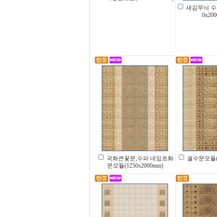
새김무늬 수
0x20
국화큰꽃문,수파 네잎초화
궐수문모듈(12
문모듈(1250x2000mm)