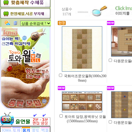
상품수
117개
다원문모듈(45
국화어조문모듈B(1000x200
0mm)
토아트 담장,옹벽유닛 모듈
(15000mmx1500mm)
다원문모듈(30