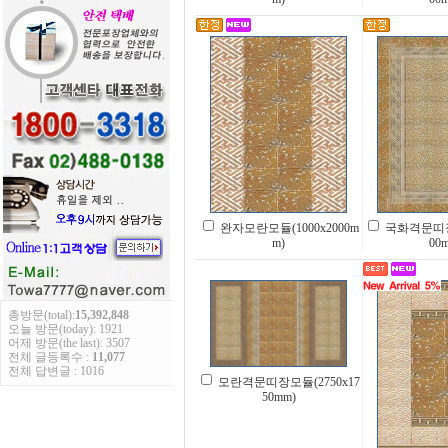
완자모란모듈(1000x2000m
국화격문띠장모
m)
00
총방문(total):
15,392,848
오늘 방문(today): 1921
어제 방문(the last): 3507
전체 글등록수 :
11,077
전체 답변글 : 1016
모란격문띠장모듈(2750x17
50mm)