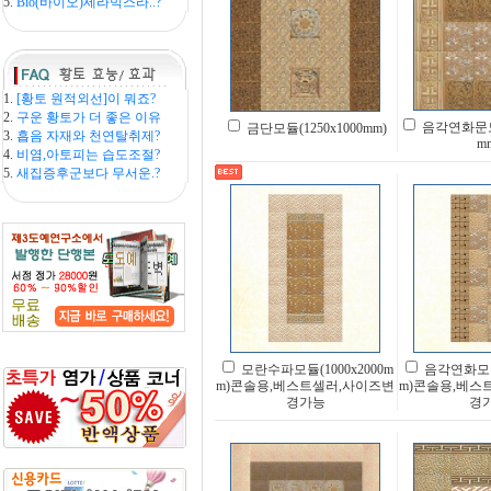
5.
Bio(바이오)세라믹스라..?
1.
[황토 원적외선]이 뭐죠?
2.
구운 황토가 더 좋은 이유
음각연화문모듈
금단모듈(1250x1000mm)
3.
흡음 자재와 천연탈취제?
m
4.
비염,아토피는 습도조절?
5.
새집증후군보다 무서운.?
모란수파모듈(1000x2000m
음각연화모듈(
m)콘솔용,베스트셀러,사이즈변
m)콘솔용,베스
경가능
경