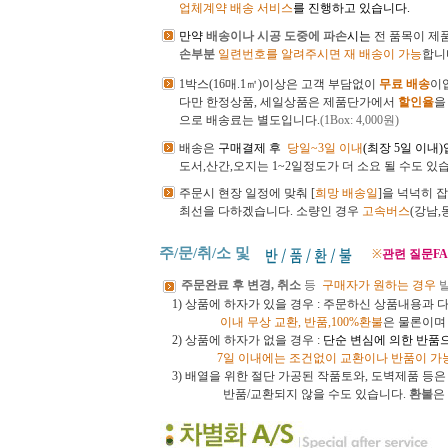
업체계약 배송 서비스
를 진행하고 있습니다.
만약
배송이나 시공 도중에 파손
시는
전
품목이 제
손부분
일련번호를 알려주시면 재 배송이 가능
합니
1박스(16매.1㎡)이상은 고객 부담없이
무료 배송
이
다만 한정상품, 세일상품은 제품단가에서
할인율
을
으로 배송료는 별도입니다.
(1Box: 4,000원)
배송은
구매결제 후
당일~3일 이내
(최장 5일 이내
도서,산간,오지는 1~2일정도가 더 소요 될 수도 있
주문시 현장 일정에 맞춰 [
희망 배송일
]을 넉넉히 
최선을 다하겠습니다.
소량인 경우
고속버스
(강남
주/문/취/소 및
※
관련 질문FA
주문완료 후 변경, 취소
등
구매자가 원하는 경우
1) 상품에 하자가 있을 경우 : 주문하신 상품내용과 
이내
무상 교환, 반품,100%환불
은 물론이
2) 상품에 하자가 없을 경우 :
단순 변심에 의한 반품
7일 이내에는 조건없이 교환이나 반품이 가
3)
배열을 위한 절단 가공된 작품토와, 도벽제품 등
반품/교환되지 않을 수도 있습니다.
환불
은