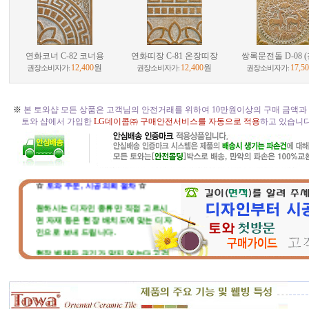
연화코너 C-82 코너용
연화띠장 C-81 온장띠장
쌍록문전돌 D-08 
12,400
원
12,400
원
17,5
권장소비자가:
권장소비자가:
권장소비자가:
※
본 토와샵 모든 상품은 고객님의 안전거래를 위하여 10만원이상의 구매 금액과
토와 샵에서 가입한
LG데이콤㈜ 구매안전서비스를 자동으로 적용
하고 있습니다. 
☆
토와 주문, 시공의뢰 절차
☆
원하시는 디자인 종류만 직접 고르시
면 자재 등은 현장 배치도에 맞는 디자
인으로 보내 드립니다.
현장 벽체와 크기가 맞지 않는다고 걱
정마세요. 부족하거나 남는부분은 자
재 실비로 가감됩니다.
토와 분청사기 부조 벽화는 일련
번호가 있으니, 근처에 타일공을 불러