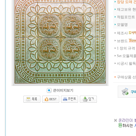
장당 도매 
재고보유 
적립포인트
모델명
제조사
브랜드
1 장의 규격
Set 모듈제
시공시 필독
구매상품 
구