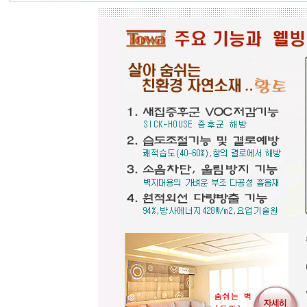
직접 시공하시고, 번거러워 저희 시공
팀에 의뢰하시면, 시공 포함한 세부 견
적도 가능합니다.
☆
포인트 벽화는 토아트에서..
☆
고객님 댁, 벽체 가로세로 크기를 줄자
로 길이를 대략 재어 보시고,
토와의 포인트 컨셉만 골라주시면 최
선의 디자인+견적을 드립니다.
예산에 따라 포인트 벽화부분 즉, 토
아트의 작품크기를 줄이면 저렴하게
도 가능하오니, 거실 아트월 이외에는
토와월과 같은 패턴타일 위주로 디자
인해도 친환경과 기능성 자재의 성능
차이는 없습니다.
☆
거실아트월,쇼파월,중문,콘솔
☆
고객님의 벽체 사이즈를 예를들어 가
로 3m라면 바로 위 검색코너에서 가로
3000을'클릭'해서 원하는 크기의 상품
들을 보시고 찾으시는 가격과 디자인
을 메모하시고 고객센타로 전화상담
하시기 바랍니다.