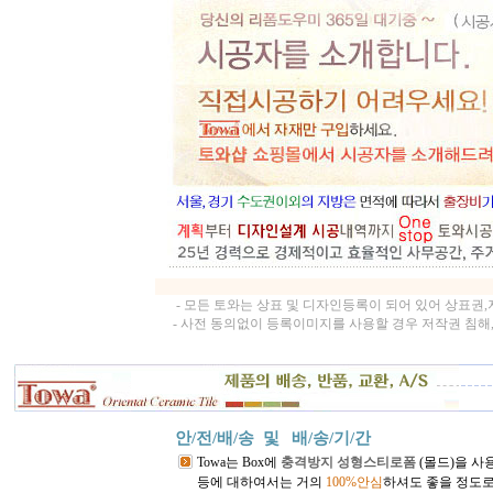
- 모든 토와는 상표 및 디자인등록이 되어 있어 상표권
- 사전 동의없이 등록이미지를 사용할 경우 저작권 침해
안/전/배/송 및
배/송/기/간
Towa는 Box에
충격방지 성형스티로폼
(몰드)을 사
등에 대하여서는 거의
100%안심
하셔도 좋을 정도로