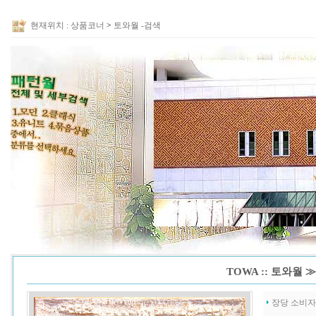
현재위치 :
상품코너
>
토와월 -검색
TOWA :: 토와월
장당 소비