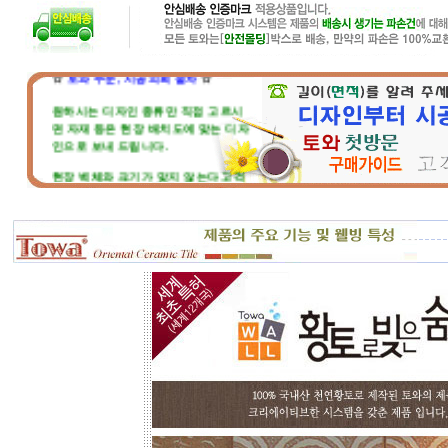
☆
토와 주문, 시공의뢰 절차
☆
원하시는 디자인 종류만 직접 고르시
면 자재 등은 현장 배치도에 맞는 디자
인으로 보내 드립니다.
현장 벽체와 크기가 맞지 않는다고 걱
정마세요. 부족하거나 남는부분은 자
재 실비로 가감됩니다.
토와 분청사기 부조 벽화는 일련
번호가 있으니, 근처에 타일공을 불러
직접 시공하시고, 번거러워 저희 시공
팀에 의뢰하시면, 시공 포함한 세부 견
적도 가능합니다.
☆
포인트 벽화는 토아트에서..
☆
고객님 댁, 벽체 가로세로 크기를 줄자
로 길이를 대략 재어 보시고,
토와의 포인트 컨셉만 골라주시면 최
선의 디자인+견적을 드립니다.
예산에 따라 포인트 벽화부분 즉, 토