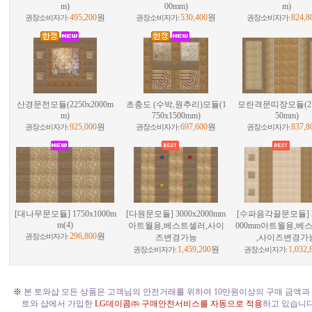
m)
00mm)
m)
495,200
원
530,400
원
824,8
권장소비자가:
권장소비자가:
권장소비자가:
산경문전모듈(2250x2000m
초충도 (수박,원추리)모듈(1
모란격문띠장모듈(275
m)
750x1500mm)
50mm)
925,000
원
697,600
원
837,8
권장소비자가:
권장소비자가:
권장소비자가:
[대나무문모듈] 1750x1000m
[다원문모듈] 3000x2000mm
[수파음각끌문모듈] 3
m(4)
아트월용,베스트셀러,사이
000mm아트월용,베
296,800
원
권장소비자가:
즈변경가능
,사이즈변경가
1,459,200
원
1,032,
권장소비자가:
권장소비자가:
※
본 토와샵 모든 상품은 고객님의 안전거래를 위하여 10만원이상의 구매 금액과
토와 샵에서 가입한
LG데이콤㈜ 구매안전서비스를 자동으로 적용
하고 있습니다. 