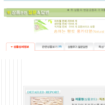
★ 위 상품의 변
(
18
)
제품명
(상품코드)
: 직
천조각의 직조무늬를 찍어