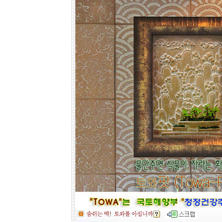
아트의 작품크기를 줄이면 저렴하게
도 가능하오니, 거실 아트월 이외에는
토와월과 같은 패턴타일 위주로 디자
인해도 친환경과 기능성 자재의 성능
차이는 없습니다.
☆
거실아트월,쇼파월,중문,콘솔
☆
고객님의 벽체 사이즈를 예를들어 가
로 3m라면 바로 위 검색코너에서 가로
3000을'클릭'해서 원하는 크기의 상품
들을 보시고 찾으시는 가격과 디자인
을 메모하시고 고객센타로 전화상담
하시기 바랍니다.
전문 상담원이 제대로 된 친환경 인테
리어자재로 값싼 인테리어가 되는 노
하우를 제시해 드립니다.
황토타일의 제습기능으로 끈적한 여
름은 시원하게.. 겨울은 가습기능과 원
적외선 방사로 따뜻하게..
도자
부조로 조각된 최고의 작품을 인
테리어 마감자재로 활용하여 집안품
격을 업그레이드해 보세요.