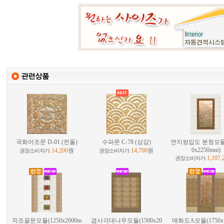
국화어조문 D-01 (전돌)
수파문 C-78 (상감)
연지쌍압도 분청모듈A
0x2250mm)
14,200
원
14,700
원
권장소비자가:
권장소비자가:
1,107,
권장소비자가:
직조끌문모듈(1250x2000m
겹사각대나무모듈(1500x20
매화도A모듈(1750x1