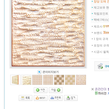
장당 도매 
재고보유 
적립포인트
택배:1박스(
제조사
브랜드
1 장의 규격
포장의 규격
시공시 필
구