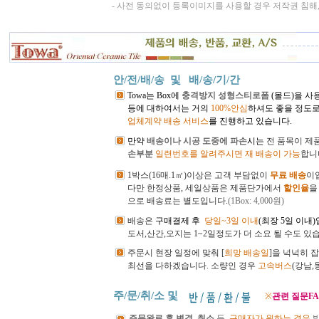
- 사전 동의없이 등록이미지를 사용할 경우 저작권 침해
안/전/배/송 및
배/송/기/간
Towa는 Box에
충격방지 성형스티로폼
(몰드)을 사
등에 대하여서는 거의
100%안심
하셔도 좋을 정도로
업체계약 배송 서비스
를 진행하고 있습니다.
만약
배송이나 시공 도중에 파손
시는
전
품목이 제
손부분
일련번호를 알려주시면 재 배송이 가능
합니
1박스(16매.1㎡)이상은 고객 부담없이
무료 배송
이
다만 한정상품, 세일상품은 제품단가에서
할인율
을
으로 배송료는 별도입니다.
(1Box: 4,000원)
배송은
구매결제 후
당일~3일 이내
(최장 5일 이내
도서,산간,오지는 1~2일정도가 더 소요 될 수도 있
주문시 현장 일정에 맞춰 [
희망 배송일
]을 넉넉히 
최선을 다하겠습니다.
소량인 경우
고속버스
(강남
주/문/취/소 및
※
관련 질문FA
주문완료 후 변경, 취소
등
구매자가 원하는 경우