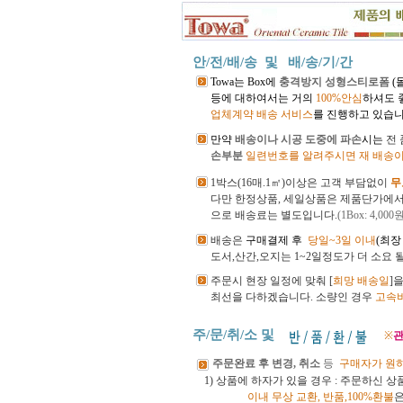
안/전/배/송 및
배/송/기/간
Towa는 Box에
충격방지 성형스티로폼
(
등에 대하여서는 거의
100%안심
하셔도 
업체계약 배송 서비스
를 진행하고 있습니
만약
배송이나 시공 도중에 파손
시는
전
손부분
일련번호를 알려주시면 재 배송이
1박스(16매.1㎡)이상은 고객 부담없이
무
다만 한정상품, 세일상품은 제품단가에
으로 배송료는 별도입니다.
(1Box: 4,000
배송은
구매결제 후
당일~3일 이내
(최장
도서,산간,오지는 1~2일정도가 더 소요 
주문시 현장 일정에 맞춰 [
희망 배송일
]
최선을 다하겠습니다.
소량인 경우
고속
주/문/취/소 및
※
관
주문완료 후 변경, 취소
등
구매자가 원
1) 상품에 하자가 있을 경우 : 주문하신 
이내
무상 교환, 반품,100%환불