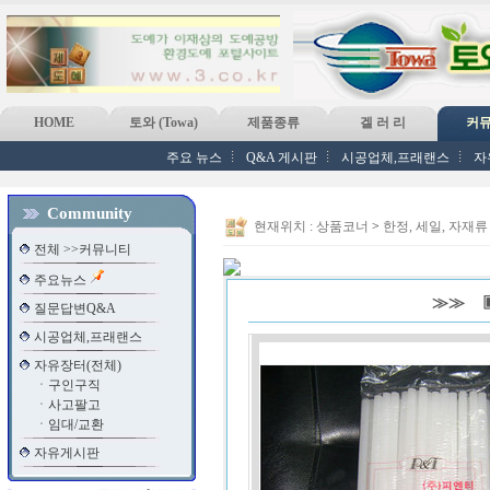
HOME
토와 (Towa)
제품종류
겔 러 리
커
주요 뉴스
Q&A 게시판
시공업체,프래랜스
자
Community
현재위치 :
상품코너
>
한정, 세일, 자재류
전체 >>커뮤니티
주요뉴스
≫≫ ▣
질문답변Q&A
시공업체,프래랜스
자유장터(전체)
ㆍ
구인구직
ㆍ
사고팔고
ㆍ
임대/교환
자유게시판