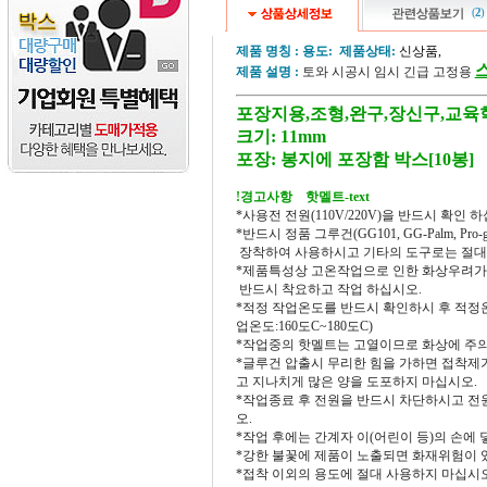
(
2
)
제품 명칭 :
용도:
제품상태:
신상품,
제품 설명 :
토와 시공시 임시 긴급 고정용
포장지용,조형,완구,장신구,교육
크기: 11mm
포장: 봉지에 포장함 박스[10봉]
!경고사항 핫멜트-text
*사용전 전원(110V/220V)을 반드시 확인 
*반드시 정품 그루건(GG101, GG-Palm, Pro-g
장착하여 사용하시고 기타의 도구로는 절대
*제품특성상 고온작업으로 인한 화상우려가
반드시 착요하고 작업 하십시오.
*적정 작업온도를 반드시 확인하시 후 적정
업온도:160도C~180도C)
*작업중의 핫멜트는 고열이므로 화상에 주
*글루건 압출시 무리한 힘을 가하면 접착제
고 지나치게 많은 양을 도포하지 마십시오.
*작업종료 후 전원을 반드시 차단하시고 전
오.
*작업 후에는 간계자 이(어린이 등)의 손에 
*강한 불꽃에 제품이 노출되면 화재위험이 
*접착 이외의 용도에 절대 사용하지 마십시오