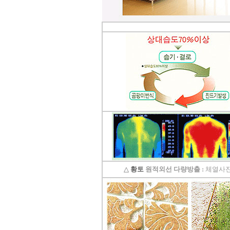
황토타일의 제습기능으로 끈적한 여
름은 시원하게.. 겨울은 가습기능과 원
적외선 방사로 따뜻하게..
도자
부조로 조각된 최고의 작품을 인
테리어 마감자재로 활용하여 건물품
격을 업그레이드해 보세요.
△
황토
원적외선 다량방출 :
체열사