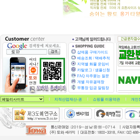
샵제품 구매가이드
배송조회 / 택배추적
지역별 화물 운임비
카탈로그 / 샘플신청
FAQ 자주묻는 질문
개별 자유결제창
무통장 입금 알림장
지적산업재산-권
쇼핑몰 이용약관
개인