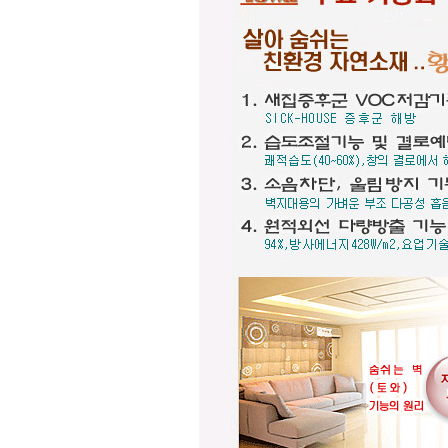
적도 가능합니다.
☆
포인트 벽화는 토아트에서..
☆
고객님 댁, 벽체 가로세로 크기를 줄자
로 길이를 대략 재어 보시고,
토와의 포인트 컨셉만 골라주시면 최
선의 디자인+견적을 드립니다.
예산에 따라 포인트 벽화부분 즉, 토
아트의 작품크기를 줄이면 저렴하게
도 가능하오니, 거실 아트월 이외에는
토와월과 같은 패턴타일 위주로 디자
인해도 친환경과 기능성 자재의 성능
차이는 없습니다.
☆
거실아트월,쇼파월,중문,콘솔
☆
고객님의 벽체 사이즈를 예를들어 가
로 3m라면 바로 위 검색코너에서 가로
3000을'클릭'해서 원하는 크기의 상품
들을 보시고 찾으시는 가격과 디자인
을 메모하시고 고객센타로 전화상담
하시기 바랍니다.
전문 상담원이 제대로 된 친환경 인테
리어자재로 값싼 인테리어가 되는 노
하우를 제시해 드립니다.