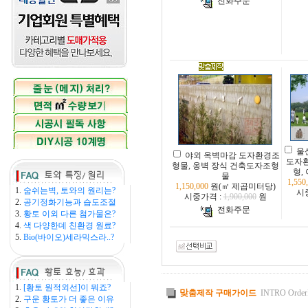
전화주문
울
야외 옥벽마감 도자환경조
도자환
형물, 옹벽 장식 건축도자조형
형,
물
1,550
1,150,000
원(㎡ 제곱미터당)
1.
숨쉬는벽, 토와의 원리는?
시
시중가격 :
1,900,000
원
2.
공기정화기능과 습도조절
전화주문
3.
황토 이외 다른 첨가물은?
4.
색 다양한데 친환경 원료?
5.
Bio(바이오)세라믹스라..?
1.
[황토 원적외선]이 뭐죠?
맞
춤제작 구매가이드
INTRO Order
2.
구운 황토가 더 좋은 이유