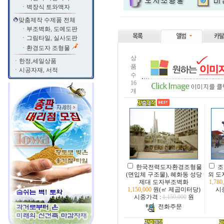
ㆍ
벽장식 토와액자
맞춤제작 수제품 전체
ㆍ
부조벽화, 도예도판
ㆍ
그림타일, 실사도판
ㆍ
환경도자 조형물
상
ㆍ
한정,세일상품
품
ㆍ
시공자재, 서적
수
16
개
한국전력도자환경조형물
조
(면입체 구조물), 혜화동 성당
외 도
제대 도자부조벽화
1,780
1,150,000
원(㎡ 제곱미터당)
시
시중가격 :
1,150,000
원
전화주문