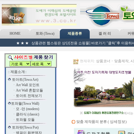
HOME
토와 (Towa)
제품종류
겔 러 리
커
★ ★ ★ 상품관련 웹스핑은 상단[전용 쇼핑몰] 바로가기 "클릭"후 이용하세
현재위치:
상품코너
>
맞춤제작, 
:: 제품소개::
토아트(Towa Art)
ㆍ
Art Wall 포인트
ㆍ
Art Wall 혼합모듈
ㆍ
토아트 전체보기
토와월(Towa Wall)
ㆍ
모 -던 (modern)
※
에서는 
ㆍ
클라식 (classic)
ㆍ
토와월 모듈
( 상세정보)
맞춤 제작품의 분류
토와팟(Towa Pot)
ㆍ
벽걸이 화분액자