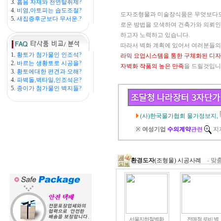
3.
흡음 자재와 천연탈취제?
4.
비염,아토피는 습도조절?
도자조형물과 미술장식품은 무엇보다도
5.
새집증후군보다 무서운.?
로운 방법을 모색하여 건축가와 의뢰인
하고자 노력하고 있습니다.
따라서 벽화 계획에 있어서 여러분들
1.
황토가 첨가물인 인조석?
라믹 요업시스템을 통한 구체화된 디자인
2.
바르는 생황토로 시공을?
자벽화 작품의 높은 만족
을 드릴것입니
3.
황토에대한 편견과 오해?
4.
파벽돌,벽타일,인조석은?
5.
종이가 첨가물인 벽지들?
(사)한국물가협회 물가정보지,
※
여성기업
수의계약
관련
지자
환경도자
(조형물) 시공사례
-
맞
서울지하철벽화
전매청 로비 벽