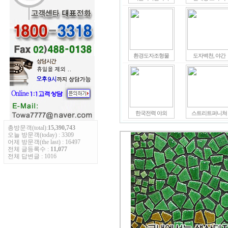
환경도자조형물
도자벽천, 야간
한국전력 야외
스트리트퍼니쳐
총방문객(total):
15,390,743
오늘 방문객(today) : 3309
어제 방문객(the last) : 16497
전체 글등록수 :
11,077
전체 답변글 : 1016