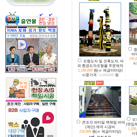
중
바
195,
조형도자 및 건축도자, 야
시
외 환경도자조형물 주문제작
2,180,000
원(㎡ 제곱미터당)
시중가격 :
2,180,000
원
모
큰조각 파타일 벽체및 바닥
(면입
(계단) 제작 시공비
1,350
250,000
원(㎡ 제곱미터당)
시