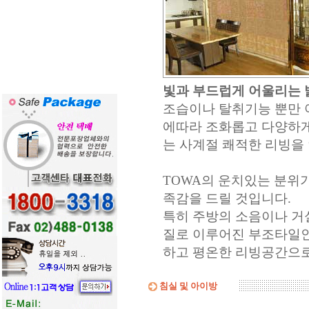
빛과 부드럽게 어울리는 
조습이나 탈취기능 뿐만 
에따라 조화롭고 다양하게
는 사계절
쾌적한
리빙을
TOWA의 운치있는 분위
족감을 드릴 것입니다.
특히 주방의 소음이나 거
질로 이루어진 부조타일인
하고
평온한
리빙공간으로
침실 및 아이방