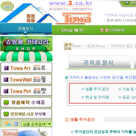
* TOWA 가상시공 
- 토와 배치 디자
* TOWA 회원가입시 60
-토와, 첫구매시 배
수수료 전액면제 (
[안내]
신용카드 결
Ho
me >> 토와(Towa) >> TOWA의 용도
* Since : 1987 
- 특허,의장,상표권
친환경 Bio Ceram
"토와"(
[브랜드 명]
* 그림타일 벽화타
공간을 제안합
▨
TOWA가 활용되는 다양한
카탈로그,토
[공지]
인테리어타일, 기능
⊙ 생활 주거 공간
⊙ 거실 및
[알림]
숨쉬는 조습 
⊙ 학교 및 유치원
⊙ 공공, 
생활 주거공간
⊙
주거공간의 건강성과 주택의 가치를 