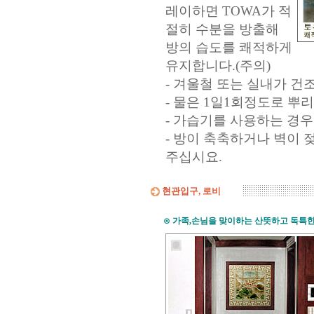
레이하면 TOWA가 적
절히 수분을 방출해
방의 습도를 쾌적하게
유지합니다.(주의)
- 겨울철 또는 실내가 건
- 물은 1일1회정도로 뿌
- 가습기를 사용하는 경
- 방이 축축하거나 벽이 
주십시요.
현관입구, 로비
⊙
가족,손님을 맞이하는 산뜻하고 독특한