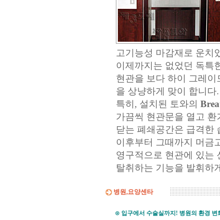
고기능성 마감재로 운치있
이제까지는 없었던 독특
현관을 보다 하이 그레이
을 상냥하게 맞이 합니다.
특히, 설치된 토와의
Bre
가끔씩 현관문을 열고 환
닫는 폐쇄공간은
급격한 
이후부터 그때까지 머금
영구적으로 현관에 있는 
탈취하는 기능을 발휘하게
병원,요양센타
⊙
입구에서 수술실까지! 병원의 환경 변