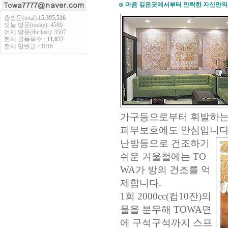
⊙ 마음 깊은곳에서부터 안락한 자신만의
총방문(total):
15,395,516
오늘 방문(today): 4589
어제 방문(the last): 3507
전체 글등록수 :
11,077
전체 답변글 : 1016
가구등으로부터 휘발하는
피부보호에도 안심입니다
난방등으로 건조하기
쉬운 겨울철에는 TO
WA가 방의 건조를 억
제합니다.
1회 2000cc(컵10잔)의
물을 분무해 TOWA면
에 구석구석까지 스프