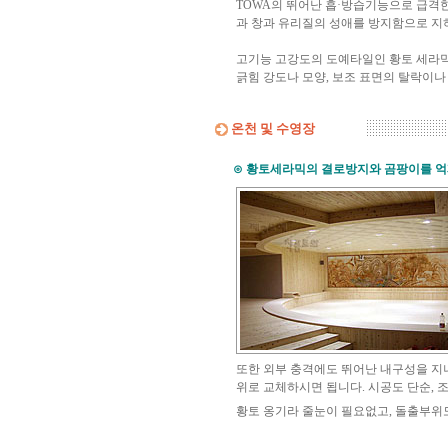
TOWA의 뛰어난 흡·방습기능으로 급격
과 창과 유리질의 성애를 방지함으로 지
고기능 고강도의 도예타일인 황토 세라
긁힘 강도나 모양, 보조 표면의 탈락이나
온천 및 수영장
⊙
황토세라믹의 결로방지와 곰팡이를 
또한 외부 충격에도 뛰어난 내구성을 지
위로 교체하시면 됩니다. 시공도 단순, 
황토 옹기라 줄눈이 필요없고, 돌출부위